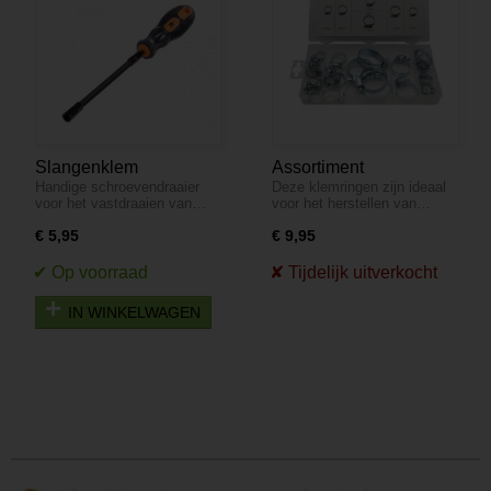
Slangenklem
Assortiment
Handige schroevendraaier
Deze klemringen zijn ideaal
Schroevendraaier M7 -
slangenklemmen - 26-
voor het vastdraaien van…
voor het herstellen van…
Flexibele Hals en Soft-
delig
grip
€ 5,95
€ 9,95
IN WINKELWAGEN