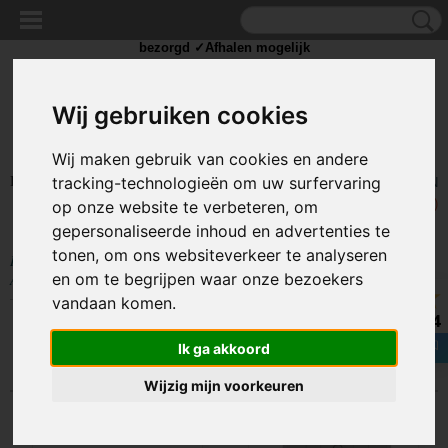
✓Scherpe prijzen ✓Achteraf betalen ✓ Vandaag besteld
dinsdag
bezorgd ✓Afhalen mogelijk
Wij gebruiken cookies
Wij maken gebruik van cookies en andere
Inloggen
Registreren
tracking-technologieën om uw surfervaring
UW WINKELWAGEN
Geen producten
(0)
op onze website te verbeteren, om
gepersonaliseerde inhoud en advertenties te
tonen, om ons websiteverkeer te analyseren
Home
>
IJZERWAREN
>
SLANGKLEMMEN
>
SLANGKLEMMEN
en om te begrijpen waar onze bezoekers
ACCESSOIRES
vandaan komen.
8.4
Sorteer op:
Ik ga akkoord
Wijzig mijn voorkeuren