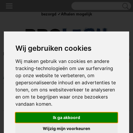
✓Scherpe prijzen ✓Achteraf betalen ✓ Vandaag besteld
zaterdag
bezorgd ✓Afhalen mogelijk
Wij gebruiken cookies
Inloggen
Registreren
UW WINKELWAGEN
Geen producten
(0)
Wij maken gebruik van cookies en andere
tracking-technologieën om uw surfervaring
op onze website te verbeteren, om
Home
>
IJZERWAREN
>
BOUTEN
>
BOUTEN
>
M4 Bouten
gepersonaliseerde inhoud en advertenties te
tonen, om ons websiteverkeer te analyseren
Sorteer op:
en om te begrijpen waar onze bezoekers
vandaan komen.
Ik ga akkoord
Wijzig mijn voorkeuren